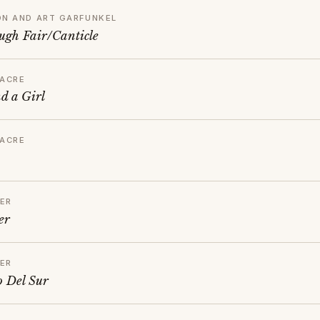
ON AND ART GARFUNKEL
ugh Fair/Canticle
TACRE
d a Girl
TACRE
ER
er
ER
o Del Sur