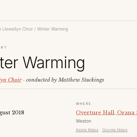
 Llewellyn Choir
/ Winter Warming
ERT
ter Warming
lyn Choir
· conducted by Matthew Stuckings
WHERE
gust 2018
Overture Hall, Orana 
Weston
Apple Maps
·
Google Maps