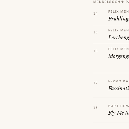
MENDELSSOHN: P
FELIX ME
Frühlin
FELIX ME
Lercheng
FELIX ME
Morgeng
FERMO DA
Fascinat
BART HO
Fly Me t