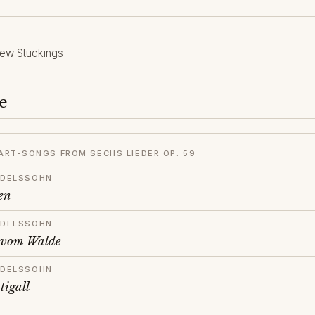
ew Stuckings
e
ART-SONGS FROM SECHS LIEDER OP. 59
NDELSSOHN
en
NDELSSOHN
 vom Walde
NDELSSOHN
tigall