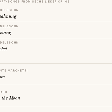
ART-SONGS FROM SECHS LIEDER OP. 48
NDELSSOHN
gsahnung
NDELSSOHN
esang
NDELSSOHN
ebet
NTE MARCHETTI
ion
WARD
o the Moon