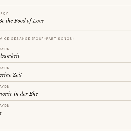
IFOY
Be the Food of Love
MMIGE GESÄNGE (FOUR-PART SONGS)
AYDN
dsamkeit
AYDN
 seine Zeit
AYDN
onie in der Ehe
AYDN
s