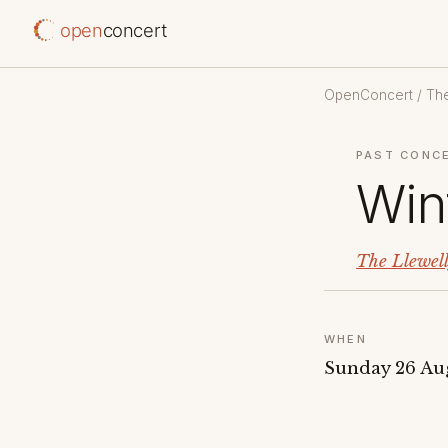
open
concert
OpenConcert
/
The
PAST CONC
Win
The Llewel
WHEN
Sunday 26 Au