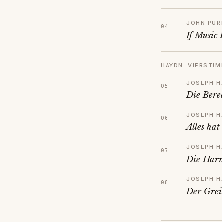
JOHN PUR
If Music 
HAYDN: VIERSTI
JOSEPH H
Die Bere
JOSEPH H
Alles hat
JOSEPH H
Die Harm
JOSEPH H
Der Grei